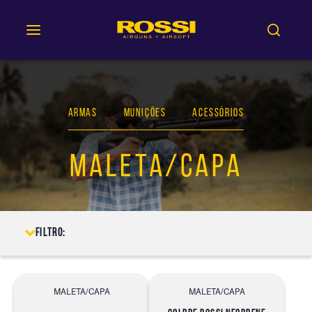
ARMAS
MUNIÇÕES
ACESSÓRIOS
MALETA/CAPA
Filtro:
MALETA/CAPA
MALETA/CAPA