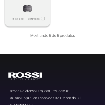
Saiba mais
Comparar
Mostrando
5
de 5 produtos
Estrada Ivo Afonso Dias, 338, Pav. Adm.01
Faz. São Borja / Sao Leopoldo / Rio Grande do Sul
CEP: 93032-550