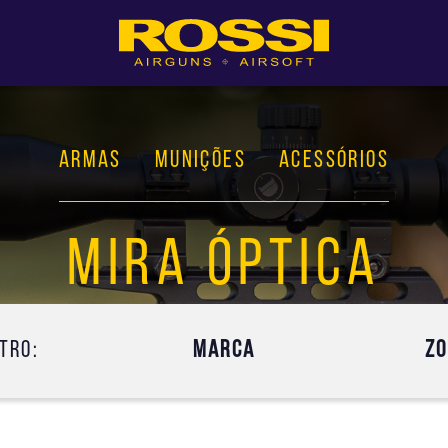
ARMAS
MUNIÇÕES
ACESSÓRIOS
MIRA ÓPTICA
ltro:
MARCA
Z