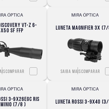
IRA ÓPTICA
MIRA ÓPTICA
DISCOVERY VT-Z 6-
LUNETA MAGNIFIER 3X (7/
4X50 SF FFP
ais
Comparar
Saiba mais
Comparar
IRA ÓPTICA
MIRA ÓPTICA
OSSI 3-9X26EGC RIS
LUNETA ROSSI 3-9X40 (3/
MINIO (7/8 )