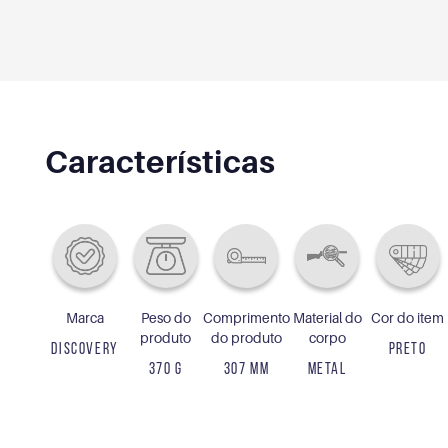
Características
Marca
Peso do
Comprimento
Material do
Cor do item
produto
do produto
corpo
DISCOVERY
PRETO
370 G
307 MM
METAL