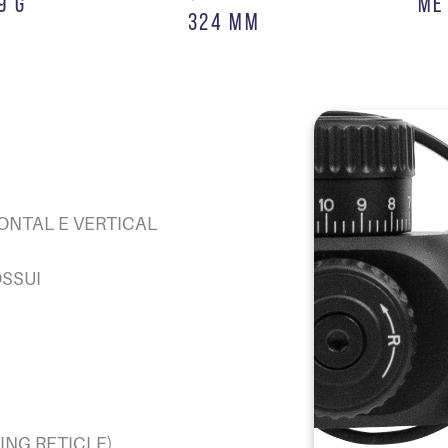
9 G
ME
324 MM
IZONTAL E VERTICAL
OSSUI
LING RETICLE)