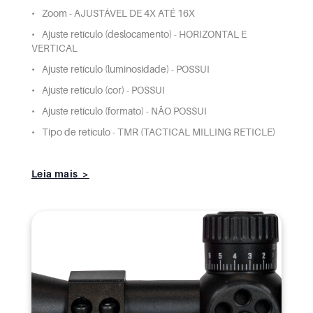
Zoom - AJUSTÁVEL DE 4X ATÉ 16X
Ajuste retículo (deslocamento) - HORIZONTAL E
VERTICAL
Ajuste retículo (luminosidade) - POSSUI
Ajuste retículo (cor) - POSSUI
Ajuste retículo (formato) - NÃO POSSUI
Tipo de retículo - TMR (TACTICAL MILLING RETICLE)
Leia mais >