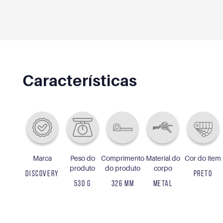
Características
Marca
Peso do
Comprimento
Material do
Cor do item
produto
do produto
corpo
DISCOVERY
PRETO
530 G
326 MM
METAL