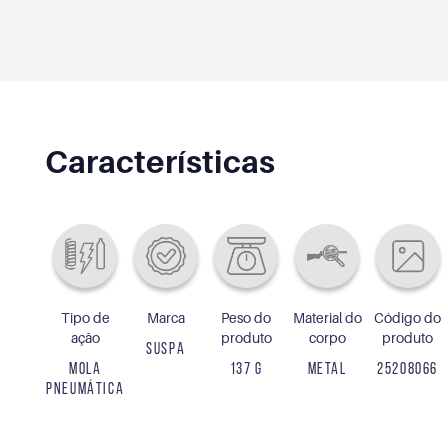
Características
Tipo de
Marca
Peso do
Material do
Código do
ação
produto
corpo
produto
SUSPA
MOLA
137 G
METAL
25208066
PNEUMÁTICA